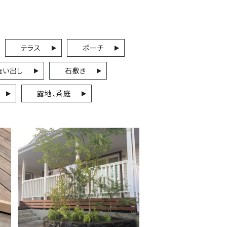
テラス
ポーチ
洗い出し
石敷き
露地、茶庭