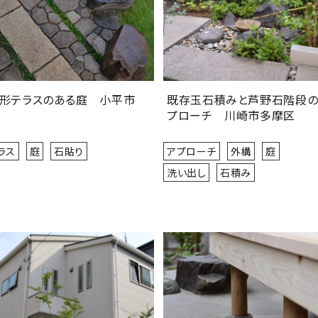
形テラスのある庭 小平市
既存玉石積みと芦野石階段の
プローチ 川崎市多摩区
ラス
庭
石貼り
アプローチ
外構
庭
洗い出し
石積み