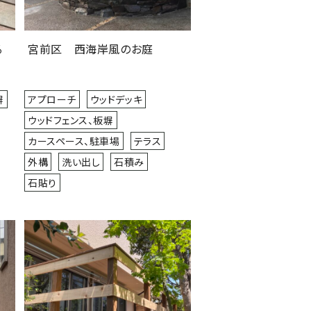
る
宮前区 西海岸風のお庭
塀
アプローチ
ウッドデッキ
ウッドフェンス、板塀
カースペース、駐車場
テラス
外構
洗い出し
石積み
石貼り