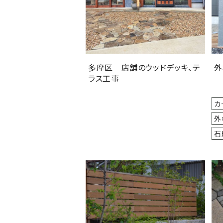
多摩区 店舗のウッドデッキ、テ
外
ラス工事
カ
外
石