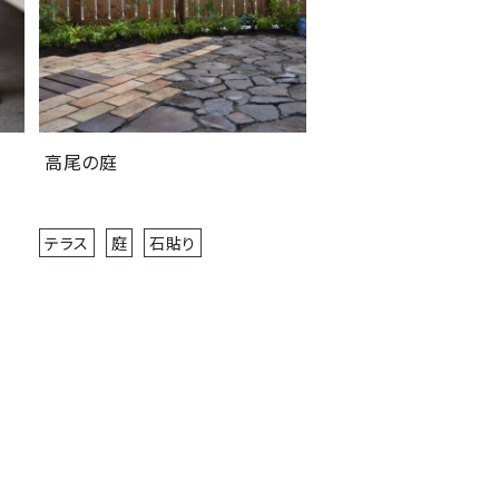
高尾の庭
テラス
庭
石貼り