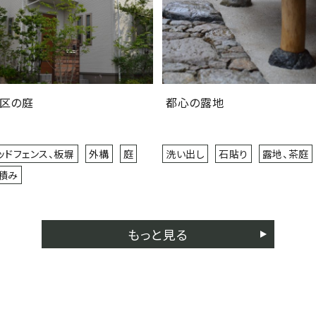
区の庭
都心の露地
ッドフェンス、板塀
外構
庭
洗い出し
石貼り
露地、茶庭
積み
もっと見る