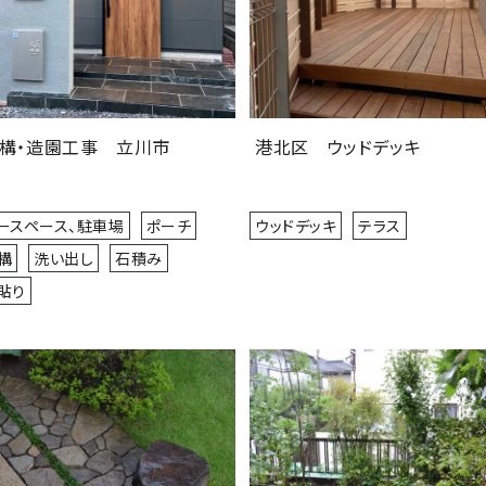
構・造園工事 立川市
港北区 ウッドデッキ
ースペース、駐車場
ポーチ
ウッドデッキ
テラス
構
洗い出し
石積み
貼り