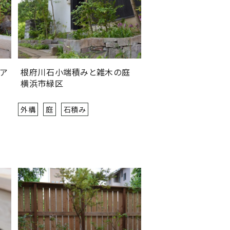
ア
根府川石小端積みと雑木の庭
横浜市緑区
外構
庭
石積み