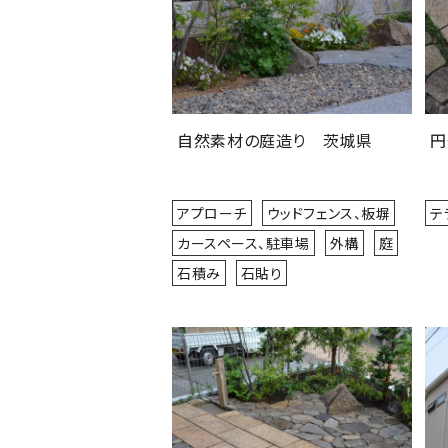
自然素材の庭造り 茨城県
円
アプローチ
ウッドフェンス、板塀
テ
カースペース、駐車場
外構
庭
石積み
石貼り