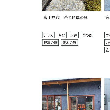
富士見市 苔と野草の庭
宮
テラス
坪庭
水鉢
苔の庭
ウ
野草の庭
雑木の庭
カ
庭