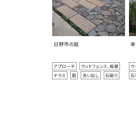
日野市の庭
幸
アプローチ
ウッドフェンス、板塀
ウ
テラス
庭
洗い出し
石貼り
石