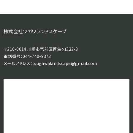
株式会社ツガワランドスケープ
〒216-0014 川崎市宮前区菅生ヶ丘22-3
電話番号：
044-740-9373
メールアドレス：
tsugawalandscape@gmail.com