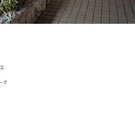
施工
ープ