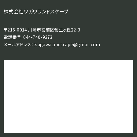
株式会社ツガワランドスケープ
〒216-0014 川崎市宮前区菅生ヶ丘22-3
電話番号：
044-740-9373
メールアドレス：
tsugawalandscape@gmail.com