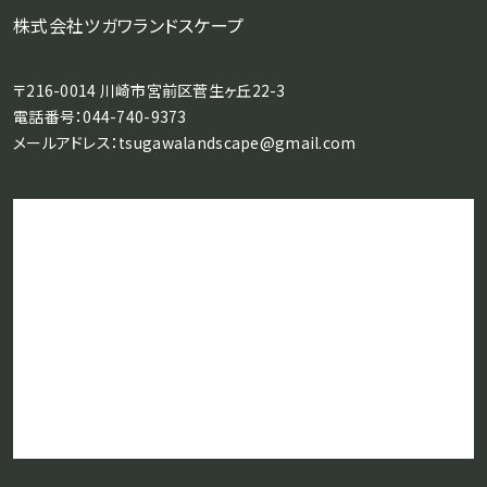
株式会社ツガワランドスケープ
〒216-0014 川崎市宮前区菅生ヶ丘22-3
電話番号：
044-740-9373
メールアドレス：
tsugawalandscape@gmail.com